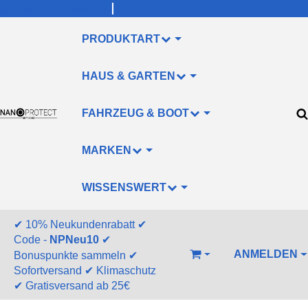
info@nanoprotect.de
+49 (0)211/478830
PRODUKTART
HAUS & GARTEN
FAHRZEUG & BOOT
MARKEN
WISSENSWERT
✔
10% Neukundenrabatt
✔
Code -
NPNeu10
✔
ANMELDEN
Bonuspunkte sammeln
✔
WARENKORB
Sofortversand
✔
Klimaschutz
✔
Gratisversand ab 25€