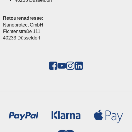
40233 Düsseldorf
Retourenadresse:
Nanoprotect GmbH
Fichtenstraße 111
40233 Düsseldorf
Zahlungsmethoden