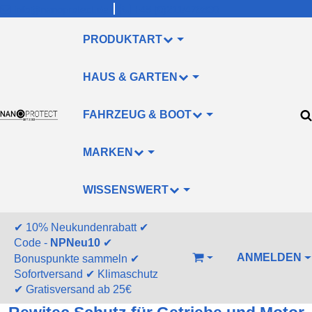
info@nanoprotect.de
+49 (0)211/478830
PRODUKTART
HAUS & GARTEN
FAHRZEUG & BOOT
MARKEN
WISSENSWERT
✔
10% Neukundenrabatt
✔
Code -
NPNeu10
✔
ANMELDEN
Bonuspunkte sammeln
✔
WARENKORB
Sofortversand
✔
Klimaschutz
✔
Gratisversand ab 25€