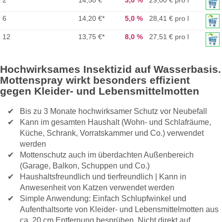
2
14,50 €
*
3,0 %
29,00 € pro l
6
14,20 €
*
5,0 %
28,41 € pro l
12
13,75 €
*
8,0 %
27,51 € pro l
Hochwirksames Insektizid auf Wasserbasis.
Mottenspray wirkt besonders effizient
gegen Kleider- und Lebensmittelmotten
Bis zu 3 Monate hochwirksamer Schutz vor Neubefall
Kann im gesamten Haushalt (Wohn- und Schlafräume,
Küche, Schrank, Vorratskammer und Co.) verwendet
werden
Mottenschutz auch im überdachten Außenbereich
(Garage, Balkon, Schuppen und Co.)
Haushaltsfreundlich und tierfreundlich | Kann in
Anwesenheit von Katzen verwendet werden
Simple Anwendung: Einfach Schlupfwinkel und
Aufenthaltsorte von Kleider- und Lebensmittelmotten aus
ca. 20 cm Entfernung besprühen. Nicht direkt auf