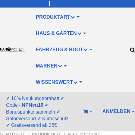
info@nanoprotect.de
+49 (0)211/478830
PRODUKTART
HAUS & GARTEN
FAHRZEUG & BOOT
MARKEN
WISSENSWERT
✔
10% Neukundenrabatt
✔
Code -
NPNeu10
✔
ANMELDEN
Bonuspunkte sammeln
✔
WARENKORB
Sofortversand
✔
Klimaschutz
✔
Gratisversand ab 25€
STARTSEITE
PRODUKTART
ALLE PRODUKTE