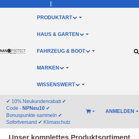
info@nanoprotect.de
+49 (0)211/478830
PRODUKTART
HAUS & GARTEN
FAHRZEUG & BOOT
MARKEN
WISSENSWERT
✔
10% Neukundenrabatt
✔
Code -
NPNeu10
✔
ANMELDEN
WARENKORB
Bonuspunkte sammeln
✔
Sofortversand
✔
Klimaschutz
Unser komplettes Produktsortiment