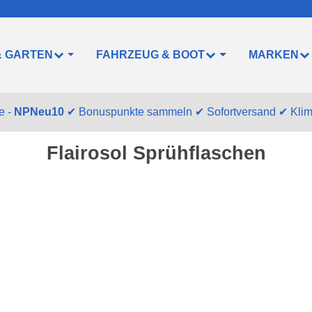
& GARTEN
FAHRZEUG & BOOT
MARKEN
e -
NPNeu10
✔
Bonuspunkte sammeln
✔
Sofortversand
✔
Kli
Flairosol Sprühflaschen