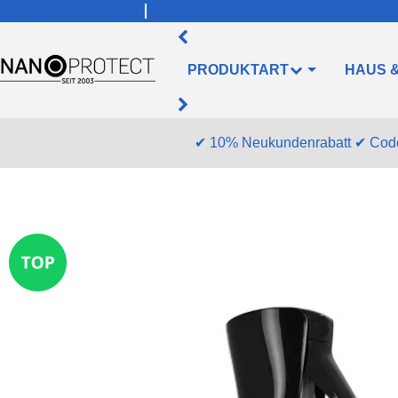
info@nanoprotect.de
+49 (0)211/478830
PRODUKTART
HAUS 
✔
10% Neukundenrabatt
✔
Cod