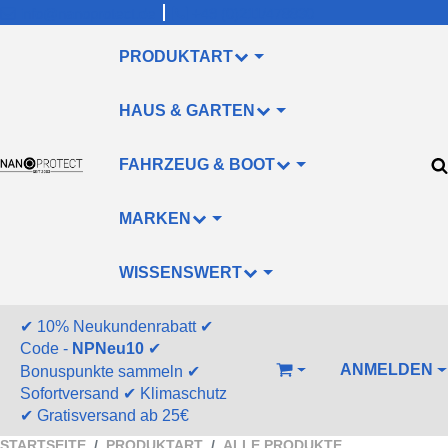
info@nanoprotect.de
+49 (0)211/478830
PRODUKTART
HAUS & GARTEN
FAHRZEUG & BOOT
MARKEN
WISSENSWERT
✔
10% Neukundenrabatt
✔
Code -
NPNeu10
✔
ANMELDEN
Bonuspunkte sammeln
✔
WARENKORB
Sofortversand
✔
Klimaschutz
✔
Gratisversand ab 25€
STARTSEITE
PRODUKTART
ALLE PRODUKTE