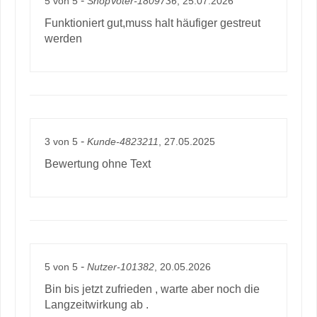
5
von
5
ShopVoter-1809736
, 25.07.2026
Funktioniert gut,muss halt häufiger gestreut
werden
-
3
von
5
Kunde-4823211
, 27.05.2025
Bewertung ohne Text
-
5
von
5
Nutzer-101382
, 20.05.2026
Bin bis jetzt zufrieden , warte aber noch die
Langzeitwirkung ab .