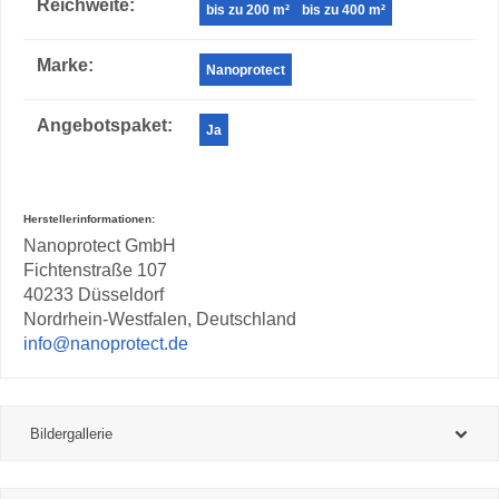
Reichweite‍:
bis zu 200 m²
bis zu 400 m²
Marke‍:
Nanoprotect
Angebotspaket‍:
Ja
Herstellerinformationen:
Nanoprotect GmbH
Fichtenstraße 107
40233 Düsseldorf
Nordrhein-Westfalen, Deutschland
info@nanoprotect.de
Bildergallerie