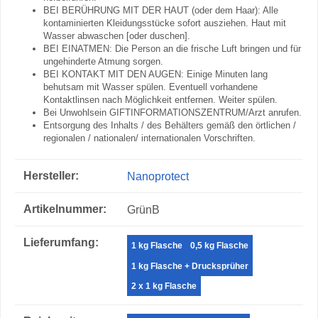
BEI BERÜHRUNG MIT DER HAUT (oder dem Haar): Alle
kontaminierten Kleidungsstücke sofort ausziehen. Haut mit
Wasser abwaschen [oder duschen].
BEI EINATMEN: Die Person an die frische Luft bringen und für
ungehinderte Atmung sorgen.
BEI KONTAKT MIT DEN AUGEN: Einige Minuten lang
behutsam mit Wasser spülen. Eventuell vorhandene
Kontaktlinsen nach Möglichkeit entfernen. Weiter spülen.
Bei Unwohlsein GIFTINFORMATIONSZENTRUM/Arzt anrufen.
Entsorgung des Inhalts / des Behälters gemäß den örtlichen /
regionalen / nationalen/ internationalen Vorschriften.
Produkteigenschaft
Wert
Hersteller:
Nanoprotect
Artikelnummer:
GrünB
Lieferumfang‍:
1 kg Flasche
0,5 kg Flasche
1 kg Flasche + Drucksprüher
2 x 1 kg Flasche