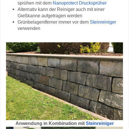
sprühen mit dem
Nanoprotect Drucksprüher
Alternativ kann der Reiniger auch mit einer
Gießkanne aufgetragen werden
Grünbelagentferner immer vor dem
Steinreiniger
verwenden
Anwendung in Kombination mit
Steinreiniger