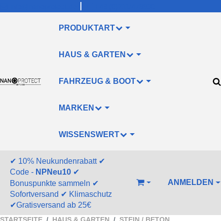
info@nanoprotect.de
+49 (0)211/478830
PRODUKTART
HAUS & GARTEN
FAHRZEUG & BOOT
MARKEN
WISSENSWERT
✔
10% Neukundenrabatt
✔
Code -
NPNeu10
✔
ANMELDEN
Bonuspunkte sammeln
✔
WARENKORB
Sofortversand
✔
Klimaschutz
✔
Gratisversand ab 25€
STARTSEITE
HAUS & GARTEN
STEIN / BETON