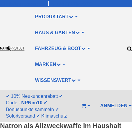
info@nanoprotect.de
+49 (0)211/478830
PRODUKTART
HAUS & GARTEN
FAHRZEUG & BOOT
MARKEN
WISSENSWERT
✔
10% Neukundenrabatt
✔
Code -
NPNeu10
✔
ANMELDEN
WARENKORB
Bonuspunkte sammeln
✔
Sofortversand
✔
Klimaschutz
Natron als Allzweckwaffe im Haushalt