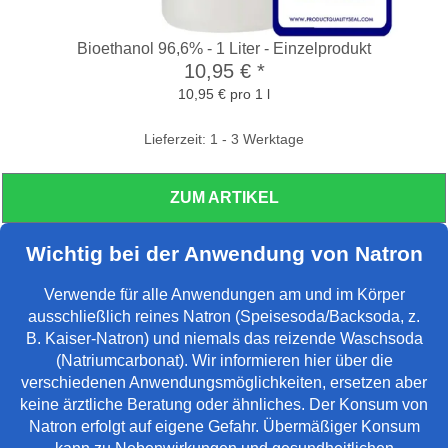
Bioethanol 96,6% - 1 Liter - Einzelprodukt
10,95 €
*
10,95 € pro 1 l
Lieferzeit: 1 - 3 Werktage
ZUM ARTIKEL
Wichtig bei der Anwendung von Natron
Verwende für alle Anwendungen am und im Körper
ausschließlich reines Natron (Speisesoda/Backsoda, z.
B. Kaiser-Natron) und niemals das reizende Waschsoda
(Natriumcarbonat). Wir informieren hier über die
verschiedenen Anwendungsmöglichkeiten, ersetzen aber
keine ärztliche Beratung oder ähnliches. Der Konsum von
Natron erfolgt auf eigene Gefahr. Übermäßiger Konsum