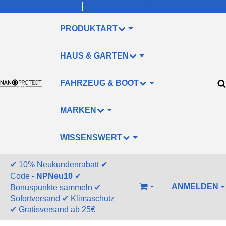
info@nanoprotect.de
+49 (0)211/478830
PRODUKTART
HAUS & GARTEN
FAHRZEUG & BOOT
MARKEN
WISSENSWERT
✔
10% Neukundenrabatt
✔
Code -
NPNeu10
✔
ANMELDEN
Bonuspunkte sammeln
✔
WARENKORB
Sofortversand
✔
Klimaschutz
✔
Gratisversand ab 25€