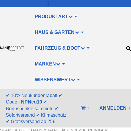
info@nanoprotect.de
+49 (0)211/478830
PRODUKTART
HAUS & GARTEN
FAHRZEUG & BOOT
MARKEN
WISSENSWERT
✔
10% Neukundenrabatt
✔
Code -
NPNeu10
✔
ANMELDEN
Bonuspunkte sammeln
✔
WARENKORB
Sofortversand
✔
Klimaschutz
✔
Gratisversand ab 25€
STARTSEITE
HAUS & GARTEN
SPEZIALREINIGER