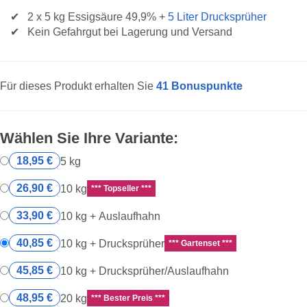
2 x 5 kg Essigsäure 49,9% +
5 Liter Drucksprüher
Kein Gefahrgut bei Lagerung und Versand
Für dieses Produkt erhalten Sie
41
Bonuspunkte
Wählen Sie Ihre Variante:
18,95 €
5 kg
26,90 €
10 kg
*** Topseller ***
33,90 €
10 kg + Auslaufhahn
40,85 €
10 kg + Drucksprüher
*** Gartenset ***
45,85 €
10 kg + Drucksprüher/Auslaufhahn
48,95 €
20 kg
*** Bester Preis ***