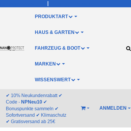
info@nanoprotect.de
+49 (0)211/478830
PRODUKTART
HAUS & GARTEN
FAHRZEUG & BOOT
MARKEN
WISSENSWERT
✔
10% Neukundenrabatt
✔
Code -
NPNeu10
✔
ANMELDEN
Bonuspunkte sammeln
✔
WARENKORB
Sofortversand
✔
Klimaschutz
✔
Gratisversand ab 25€