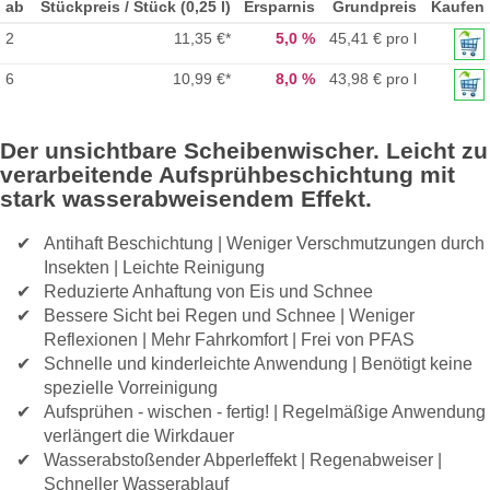
ab
Stückpreis / Stück (0,25 l)
Ersparnis
Grundpreis
Kaufen
2
11,35 €
*
5,0 %
45,41 € pro l
6
10,99 €
*
8,0 %
43,98 € pro l
Der unsichtbare Scheibenwischer. Leicht zu
verarbeitende Aufsprühbeschichtung mit
stark wasserabweisendem Effekt.
Antihaft Beschichtung | Weniger Verschmutzungen durch
Insekten | Leichte Reinigung
Reduzierte Anhaftung von Eis und Schnee
Bessere Sicht bei Regen und Schnee | Weniger
Reflexionen | Mehr Fahrkomfort | Frei von PFAS
Schnelle und kinderleichte Anwendung | Benötigt keine
spezielle Vorreinigung
Aufsprühen - wischen - fertig! | Regelmäßige Anwendung
verlängert die Wirkdauer
Wasserabstoßender Abperleffekt | Regenabweiser |
Schneller Wasserablauf