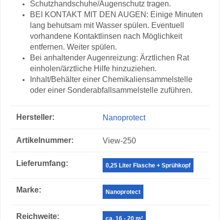
Schutzhandschuhe/Augenschutz tragen.
BEI KONTAKT MIT DEN AUGEN: Einige Minuten
lang behutsam mit Wasser spülen. Eventuell
vorhandene Kontaktlinsen nach Möglichkeit
entfernen. Weiter spülen.
Bei anhaltender Augenreizung: Ärztlichen Rat
einholen/ärztliche Hilfe hinzuziehen.
Inhalt/Behälter einer Chemikaliensammelstelle
oder einer Sonderabfallsammelstelle zuführen.
Produkteigenschaft
Wert
Hersteller:
Nanoprotect
Artikelnummer:
View-250
Lieferumfang‍:
0,25 Liter Flasche + Sprühkopf
Marke‍:
Nanoprotect
Reichweite‍:
ca. 16 - 20 m²