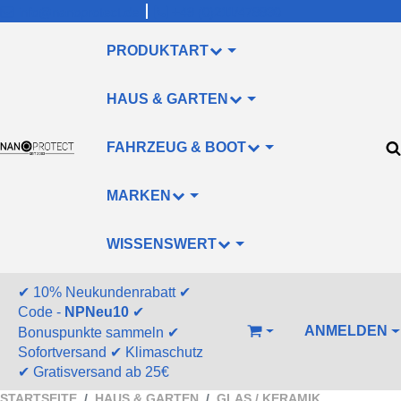
info@nanoprotect.de
+49 (0)211/478830
PRODUKTART
HAUS & GARTEN
FAHRZEUG & BOOT
MARKEN
WISSENSWERT
✔
10% Neukundenrabatt
✔
Code -
NPNeu10
✔
ANMELDEN
Bonuspunkte sammeln
✔
WARENKORB
Sofortversand
✔
Klimaschutz
✔
Gratisversand ab 25€
STARTSEITE
HAUS & GARTEN
GLAS / KERAMIK