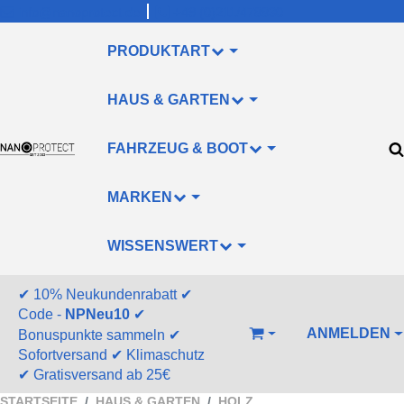
info@nanoprotect.de
+49 (0)211/478830
PRODUKTART
HAUS & GARTEN
FAHRZEUG & BOOT
MARKEN
WISSENSWERT
✔
10% Neukundenrabatt
✔
Code -
NPNeu10
✔
ANMELDEN
Bonuspunkte sammeln
✔
WARENKORB
Sofortversand
✔
Klimaschutz
✔
Gratisversand ab 25€
STARTSEITE
HAUS & GARTEN
HOLZ