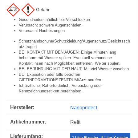
Gefahr
Gesundheitsschädlich bei Verschlucken.
Verursacht schwere Augenschäden.
Verursacht Hautreizungen.
Schutzhandschuhe/Schutzkleidung/Augenschutz/Gesichtssch
utz tragen.
BEI KONTAKT MIT DEN AUGEN: Einige Minuten lang
behutsam mit Wasser spülen. Eventuell vorhandene
Kontaktlinsen nach Möglichkeit entfernen. Weiter spülen.
BEI BERÜHRUNG MIT DER HAUT: Mit viel Wasser waschen.
BEI Exposition oder falls betroffen
GIFTINFORMATIONSZENTRUM/Arzt anrufen.
Ist ärztlicher Rat erforderlich, Verpackung oder
Kennzeichnungsetikett bereithalten.
Produkteigenschaft
Wert
Hersteller:
Nanoprotect
Artikelnummer:
Refit
Lieferumfang‍:
1 Liter Flasche
5 Liter Kanister