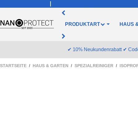
info@nanoprotect.de
+49 (0)211/478830
PRODUKTART
HAUS 
✔
10% Neukundenrabatt
✔
Cod
STARTSEITE
HAUS & GARTEN
SPEZIALREINIGER
ISOPROP