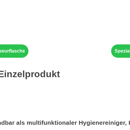
iseurflasche
Spezial
 Einzelprodukt
ar als multifunktionaler Hygienereiniger, H