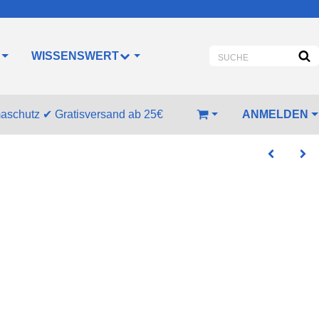
WISSENSWERT
SUCHE
ANMELDEN
maschutz
✔
Gratisversand ab 25€
WARENKORB