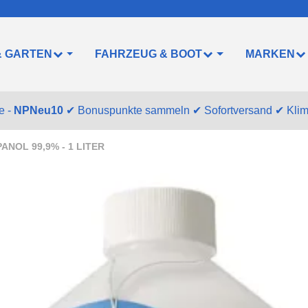
& GARTEN
FAHRZEUG & BOOT
MARKEN
e -
NPNeu10
✔
Bonuspunkte sammeln
✔
Sofortversand
✔
Kli
ANOL 99,9% - 1 LITER