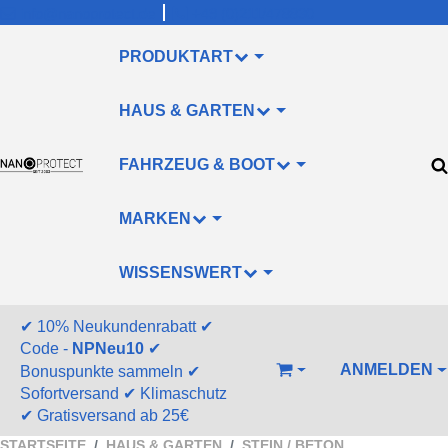
info@nanoprotect.de
+49 (0)211/478830
PRODUKTART
HAUS & GARTEN
FAHRZEUG & BOOT
MARKEN
WISSENSWERT
✔
10% Neukundenrabatt
✔
Code -
NPNeu10
✔
ANMELDEN
Bonuspunkte sammeln
✔
WARENKORB
Sofortversand
✔
Klimaschutz
✔
Gratisversand ab 25€
STARTSEITE
HAUS & GARTEN
STEIN / BETON